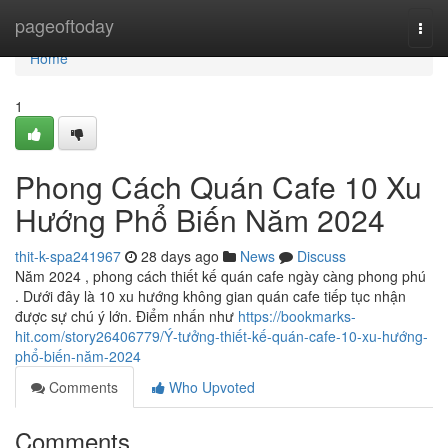
Home
pageoftoday
Togg
navi
Home
1
Phong Cách Quán Cafe 10 Xu
Hướng Phổ Biến Năm 2024
thit-k-spa241967
28 days ago
News
Discuss
Năm 2024 , phong cách thiết kế quán cafe ngày càng phong phú
. Dưới đây là 10 xu hướng không gian quán cafe tiếp tục nhận
được sự chú ý lớn. Điểm nhấn như
https://bookmarks-
hit.com/story26406779/Ý-tưởng-thiết-kế-quán-cafe-10-xu-hướng-
phổ-biến-năm-2024
Comments
Who Upvoted
Comments