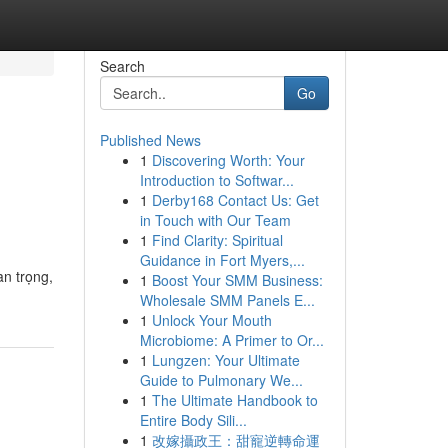
Search
Go
Published News
1
Discovering Worth: Your
Introduction to Softwar...
1
Derby168 Contact Us: Get
in Touch with Our Team
1
Find Clarity: Spiritual
Guidance in Fort Myers,...
an trọng,
1
Boost Your SMM Business:
Wholesale SMM Panels E...
1
Unlock Your Mouth
Microbiome: A Primer to Or...
1
Lungzen: Your Ultimate
Guide to Pulmonary We...
1
The Ultimate Handbook to
Entire Body Sili...
1
改嫁攝政王：甜寵逆轉命運