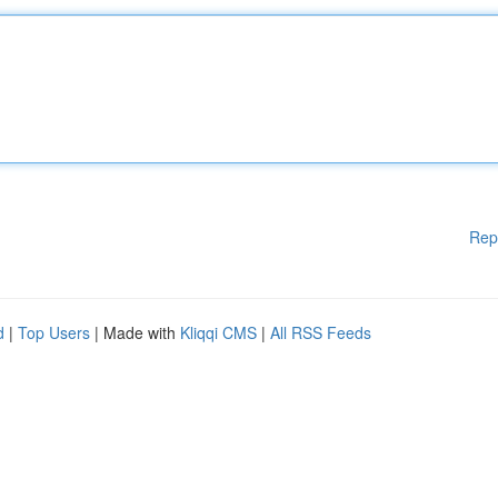
Rep
d
|
Top Users
| Made with
Kliqqi CMS
|
All RSS Feeds