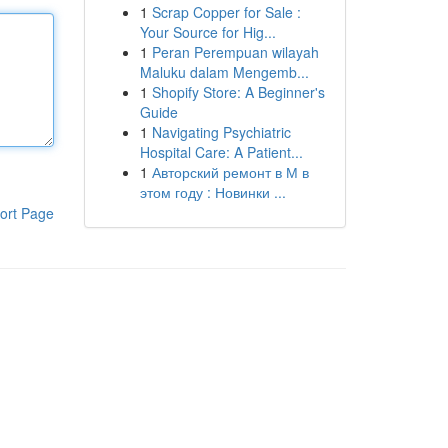
1
Scrap Copper for Sale :
Your Source for Hig...
1
Peran Perempuan wilayah
Maluku dalam Mengemb...
1
Shopify Store: A Beginner's
Guide
1
Navigating Psychiatric
Hospital Care: A Patient...
1
Авторский ремонт в М в
этом году : Новинки ...
ort Page