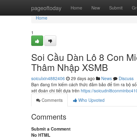
Home
pageoftoday
Home
New
Submit
Gr
Home
1
Soi Cầu Dàn Lô 8 Con Mi
Thâm Nhập XSMB
soiculxin4882406
29 days ago
News
Discuss
Bạn đang tìm kiếm cách thức đảm bảo để tìm ra bộ số 
xét đoán chi tiết dựa trên
https://soicudnl8conminbc41
Comments
Who Upvoted
Comments
Submit a Comment
No HTML