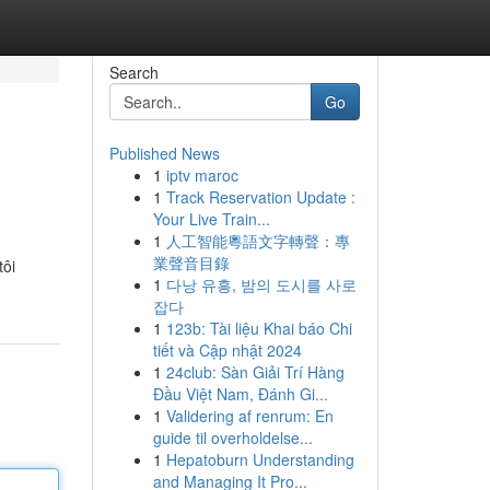
Search
Go
Published News
1
iptv maroc
1
Track Reservation Update :
Your Live Train...
1
人工智能粵語文字轉聲：專
業聲音目錄
tôi
1
다낭 유흥, 밤의 도시를 사로
잡다
1
123b: Tài liệu Khai báo Chi
tiết và Cập nhật 2024
1
24club: Sàn Giải Trí Hàng
Đầu Việt Nam, Đánh Gi...
1
Validering af renrum: En
guide til overholdelse...
1
Hepatoburn Understanding
and Managing It Pro...