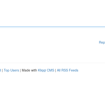
Rep
d
|
Top Users
| Made with
Kliqqi CMS
|
All RSS Feeds