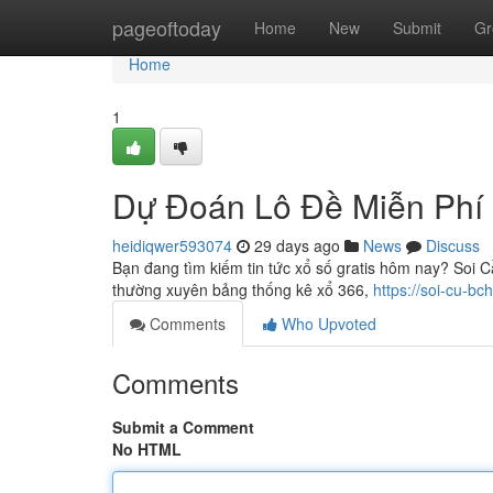
Home
pageoftoday
Home
New
Submit
Gr
Home
1
Dự Đoán Lô Đề Miễn Phí
heidiqwer593074
29 days ago
News
Discuss
Bạn đang tìm kiếm tin tức xổ số gratis hôm nay? Soi 
thường xuyên bảng thống kê xổ 366,
https://soi-cu-b
Comments
Who Upvoted
Comments
Submit a Comment
No HTML