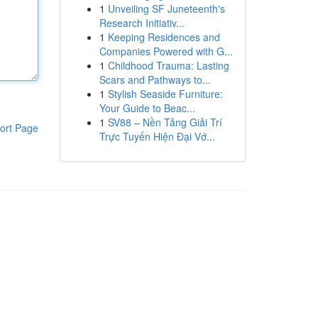
1
Unveiling SF Juneteenth's
Research Initiativ...
1
Keeping Residences and
Companies Powered with G...
1
Childhood Trauma: Lasting
Scars and Pathways to...
1
Stylish Seaside Furniture:
Your Guide to Beac...
1
SV88 – Nền Tảng Giải Trí
ort Page
Trực Tuyến Hiện Đại Vớ...