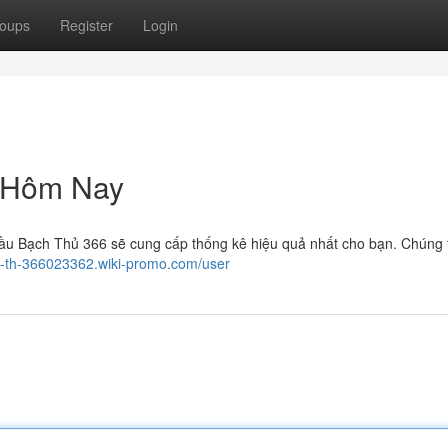
oups
Register
Login
 Hôm Nay
Cầu Bạch Thủ 366 sẽ cung cấp thống kê hiệu quả nhất cho bạn. Chúng 
ch-th-366023362.wiki-promo.com/user